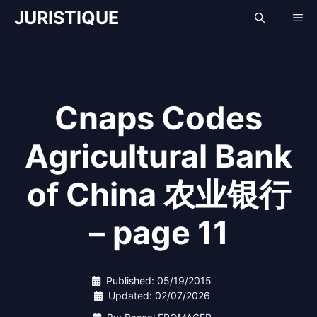
Skip
JURISTIQUE
Me
to
content
Cnaps Codes
Agricultural Bank
of China 农业银行
– page 11
Published:
05/19/2015
Updated:
02/07/2026