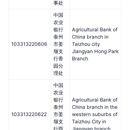
事处
中国
农业
银行
Agricultural Bank of
泰州
China branch in
103313220606
市姜
Taizhou city
堰支
Jiangyan Hong Park
行香
Branch
园分
理处
中国
农业
银行
Agricultural Bank of
泰州
China branch in the
103313220622
市姜
western suburbs of
堰支
Taizhou City in
行西
Jiangyan branch