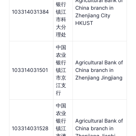
Agricultural Bank of
银行
China branch in
103314031384
镇江
Zhenjiang City
市科
HKUST
大分
理处
中国
农业
银行
Agricultural Bank of
103314031501
镇江
China branch in
市京
Zhenjiang Jingjiang
江支
行
中国
农业
银行
Agricultural Bank of
103314031528
镇江
China branch in