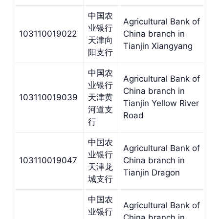
中国农
Agricultural Bank of
业银行
103110019022
China branch in
天津向
Tianjin Xiangyang
阳支行
中国农
Agricultural Bank of
业银行
China branch in
103110019039
天津黄
Tianjin Yellow River
河道支
Road
行
中国农
Agricultural Bank of
业银行
103110019047
China branch in
天津龙
Tianjin Dragon
城支行
中国农
Agricultural Bank of
业银行
China branch in