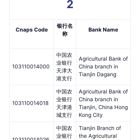
2
银行名
Cnaps Code
Bank Name
称
中国农
Agricultural Bank of
业银行
103110014000
China branch in
天津大
Tianjin Dagang
港支行
中国农
Agricultural Bank of
业银行
China branch in
103110014018
天津港
Tianjin, China Hong
城支行
Kong City
中国农
Tianjin Branch of
业银行
the Agricultural
103110014026