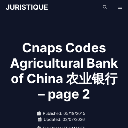
Skip
JURISTIQUE
Me
to
content
Cnaps Codes
Agricultural Bank
of China 农业银行
– page 2
Published:
05/19/2015
Updated:
02/07/2026