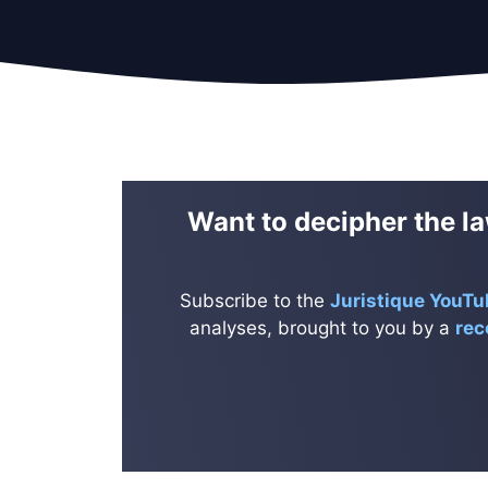
Want to decipher the la
Subscribe to the
Juristique YouTu
analyses, brought to you by a
rec