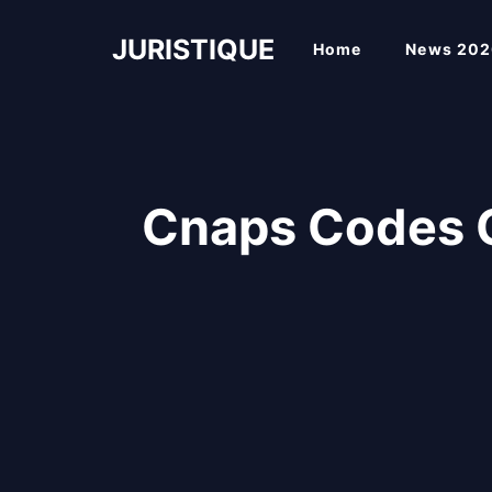
Skip
to
JURISTIQUE
Home
News 202
content
Cnaps Codes 