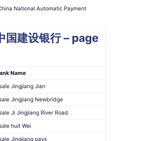
 National Automatic Payment
nk 中国建设银行 – page
ank Name
ale Jingjiang Jian
sale Jingjiang Newbridge
ale Ji Jingjiang River Road
ale huit Wei
ale Jingjiang pays