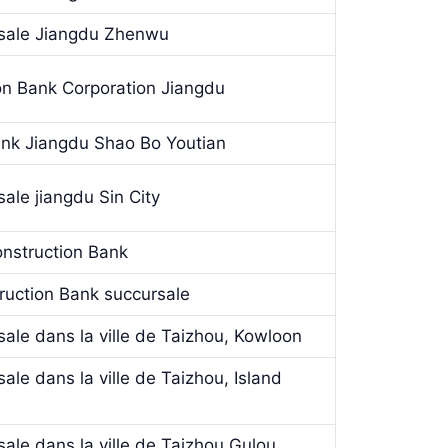
rsale Jiangdu Zhenwu
on Bank Corporation Jiangdu
ank Jiangdu Shao Bo Youtian
ale jiangdu Sin City
onstruction Bank
truction Bank succursale
ale dans la ville de Taizhou, Kowloon
le dans la ville de Taizhou, Island
ale dans la ville de Taizhou Gulou