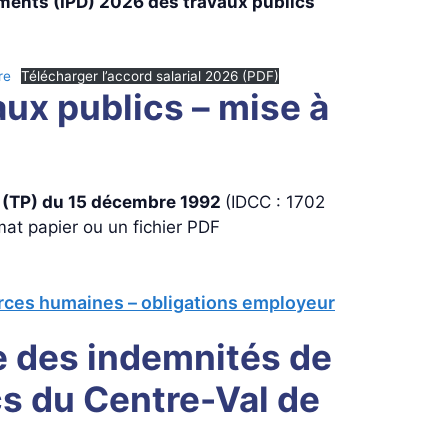
ments (IPD) 2026 des travaux publics
re
Télécharger l’accord salarial 2026 (PDF)
ux publics – mise à
s (TP) du 15 décembre 1992
(IDCC : 1702
mat papier ou un fichier PDF
sources humaines – obligations employeur
le des indemnités de
cs du Centre-Val de