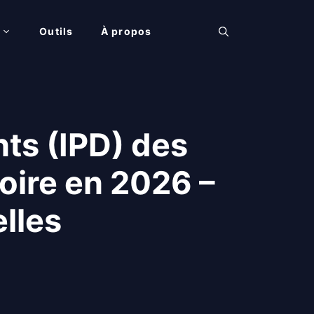
Outils
À propos
ts (IPD) des
oire en 2026 –
lles