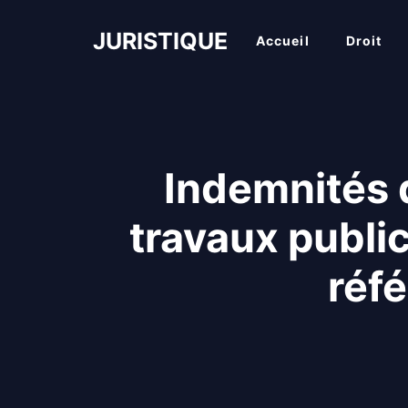
Aller
au
JURISTIQUE
Accueil
Droit
contenu
Indemnités 
travaux publi
réf