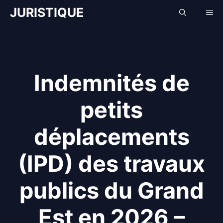
Aller
JURISTIQUE
Me
au
contenu
Indemnités de
petits
déplacements
(IPD) des travaux
publics du Grand
Est en 2026 –