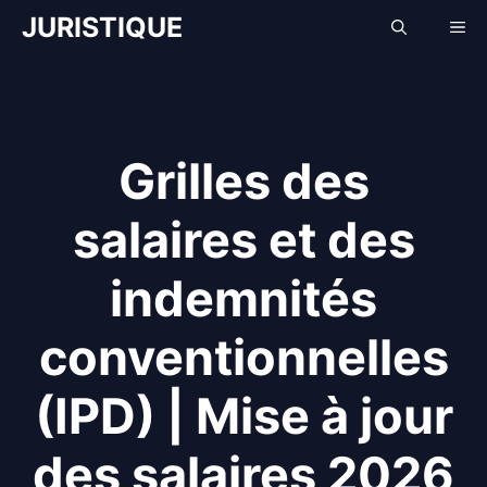
Aller
JURISTIQUE
Me
au
contenu
Grilles des
salaires et des
indemnités
conventionnelles
(IPD) | Mise à jour
des salaires 2026