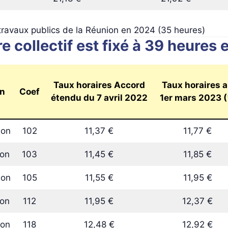
 travaux publics de la Réunion en 2024 (35 heures)
re collectif est fixé à 39 heures
Taux horaires Accord
Taux horaires 
on
Coef
étendu du 7 avril 2022
1er mars 2023 (
lon
102
11,37 €
11,77 €
lon
103
11,45 €
11,85 €
lon
105
11,55 €
11,95 €
lon
112
11,95 €
12,37 €
lon
118
12,48 €
12,92 €