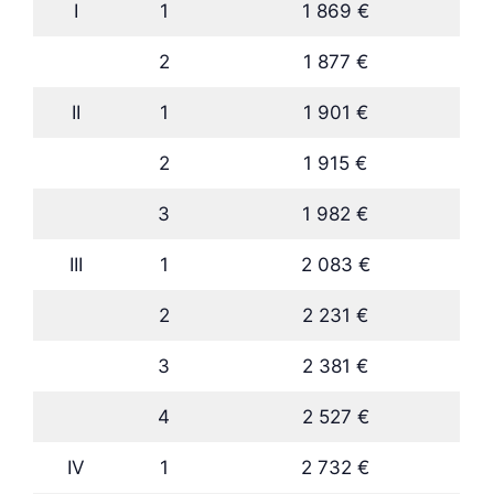
I
1
1 869 €
2
1 877 €
II
1
1 901 €
2
1 915 €
3
1 982 €
III
1
2 083 €
2
2 231 €
3
2 381 €
4
2 527 €
IV
1
2 732 €