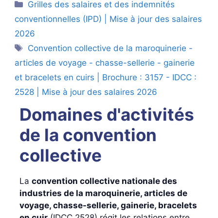
Catégories
Grilles des salaires et des indemnités
conventionnelles (IPD) | Mise à jour des salaires
2026
Étiquettes
Convention collective de la maroquinerie -
articles de voyage - chasse-sellerie - gainerie
et bracelets en cuirs | Brochure : 3157 - IDCC :
2528 | Mise à jour des salaires 2026
Domaines d'activités
de la convention
collective
La
convention collective nationale des
industries de la maroquinerie, articles de
voyage, chasse-sellerie, gainerie, bracelets
en cuir
(IDCC 2528) régit les relations entre