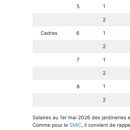
5
1
2
Cadres
6
1
2
7
1
2
8
1
2
Salaires au 1er mai 2026 des jardineries e
Comme pour le
SMIC
, il convient de rapp