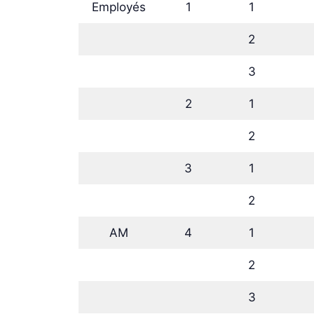
Employés
1
1
2
3
2
1
2
3
1
2
AM
4
1
2
3