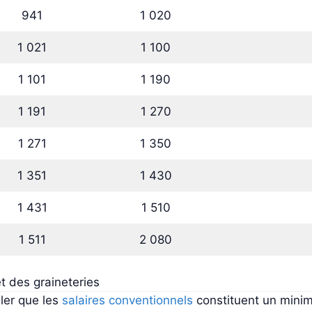
941
1 020
1 021
1 100
1 101
1 190
1 191
1 270
1 271
1 350
1 351
1 430
1 431
1 510
1 511
2 080
t des graineteries
eler que les
salaires conventionnels
constituent un minim