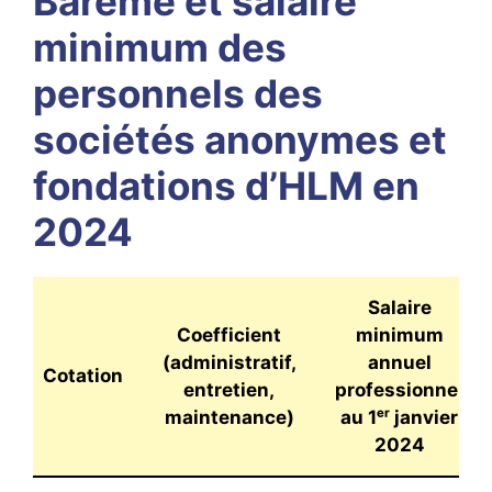
Barème et salaire
minimum des
personnels des
sociétés anonymes et
fondations d’HLM en
2024
Salaire
Coefficient
minimum
(administratif,
annuel
Cotation
entretien,
professionnel
maintenance)
au 1ᵉʳ janvier
2024