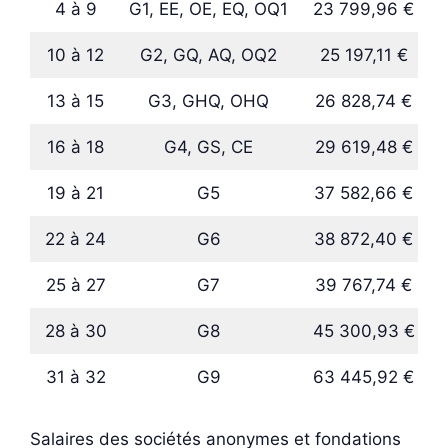
4 à 9
G1, EE, OE, EQ, OQ1
23 799,96 €
10 à 12
G2, GQ, AQ, OQ2
25 197,11 €
13 à 15
G3, GHQ, OHQ
26 828,74 €
16 à 18
G4, GS, CE
29 619,48 €
19 à 21
G5
37 582,66 €
22 à 24
G6
38 872,40 €
25 à 27
G7
39 767,74 €
28 à 30
G8
45 300,93 €
31 à 32
G9
63 445,92 €
Salaires des sociétés anonymes et fondations