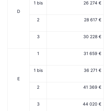
1 bis
26 274 €
D
2
28 617 €
3
30 228 €
1
31 659 €
1 bis
36 271 €
E
2
41 369 €
3
44 020 €