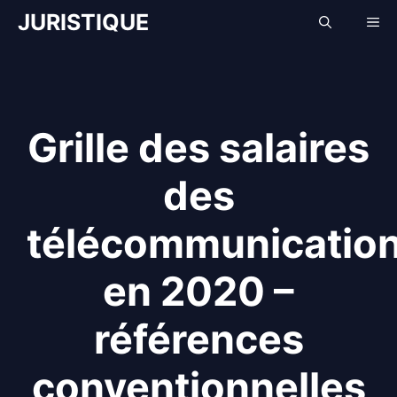
Aller
JURISTIQUE
Me
au
contenu
Grille des salaires
des
télécommunicatio
en 2020 –
références
conventionnelles