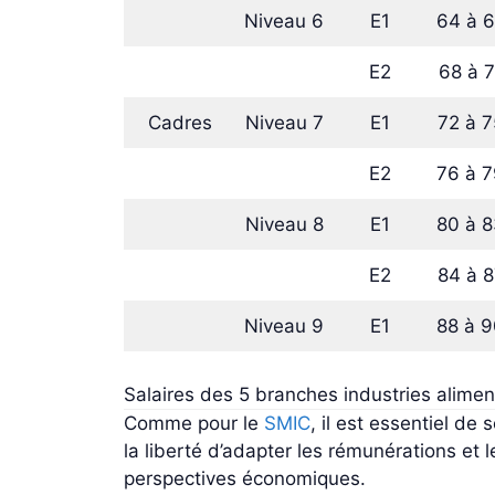
Niveau 6
E1
64 à 6
E2
68 à 7
Cadres
Niveau 7
E1
72 à 7
E2
76 à 7
Niveau 8
E1
80 à 8
E2
84 à 8
Niveau 9
E1
88 à 9
Salaires des 5 branches industries alime
Comme pour le
SMIC
, il est essentiel de
la liberté d’adapter les rémunérations et
perspectives économiques.