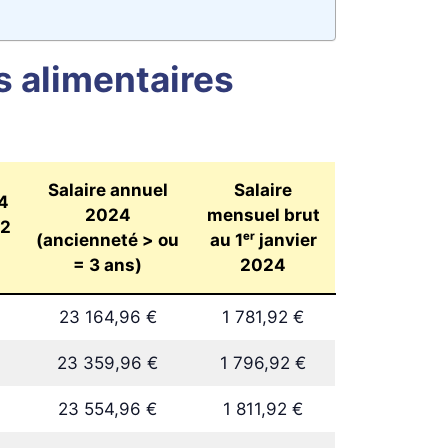
s alimentaires
Salaire annuel
Salaire
4
2024
mensuel brut
 2
(ancienneté > ou
au 1ᵉʳ janvier
= 3 ans)
2024
23 164,96 €
1 781,92 €
23 359,96 €
1 796,92 €
23 554,96 €
1 811,92 €