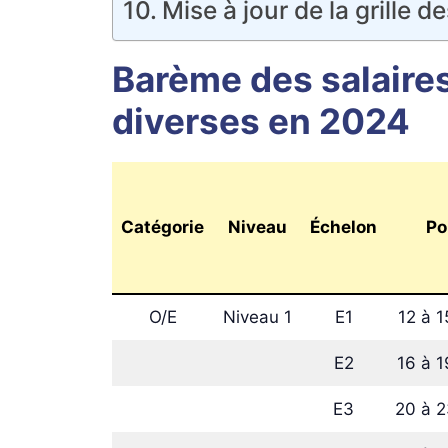
Mise à jour de la grille de
Barème des salaires
diverses en 2024
Catégorie
Niveau
Échelon
Po
O/E
Niveau 1
E1
12 à 1
E2
16 à 1
E3
20 à 2