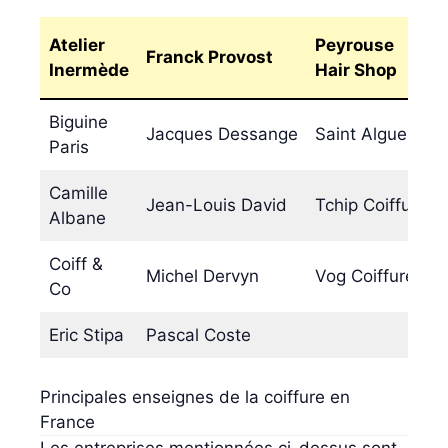
Atelier
Peyrouse
Franck Provost
Inermède
Hair Shop
Biguine
Jacques Dessange
Saint Algue
Paris
Camille
Jean-Louis David
Tchip Coiffure
Albane
Coiff &
Michel Dervyn
Vog Coiffure
Co
Eric Stipa
Pascal Coste
Principales enseignes de la coiffure en
France
Les entreprises mentionnées ci-dessus sont