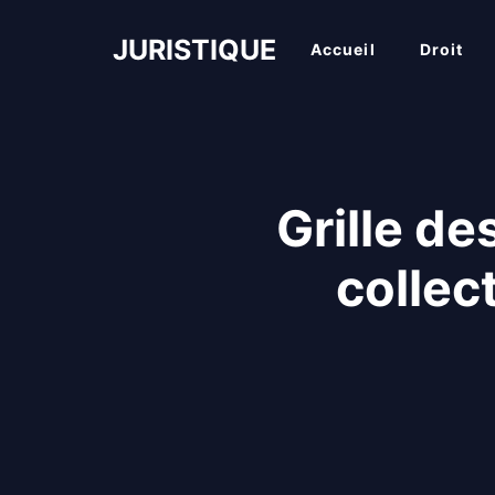
Aller
au
JURISTIQUE
Accueil
Droit
contenu
Grille de
collec