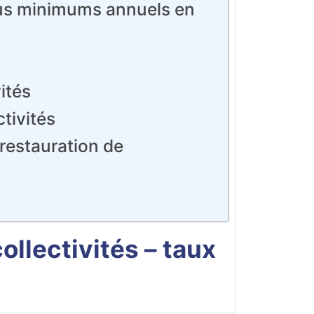
nus minimums annuels en
ités
tivités
 restauration de
llectivités – taux