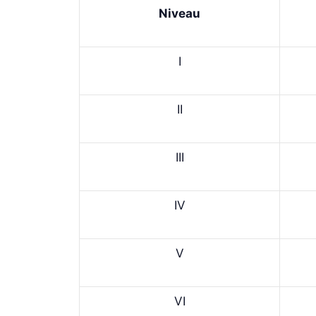
Niveau
I
II
III
IV
V
VI