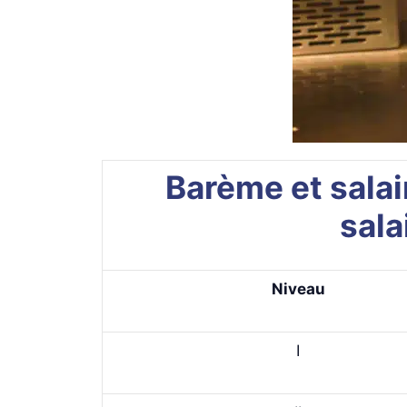
Barème et salai
sal
Niveau
I