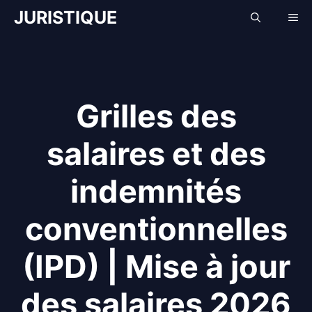
Aller
JURISTIQUE
Me
au
contenu
Grilles des
salaires et des
indemnités
conventionnelles
(IPD) | Mise à jour
des salaires 2026