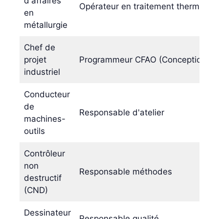
d'affaires
Opérateur en traitement thermique
en
métallurgie
Chef de
projet
Programmeur CFAO (Conception et F
industriel
Conducteur
de
Responsable d'atelier
machines-
outils
Contrôleur
non
Responsable méthodes
destructif
(CND)
Dessinateur
Responsable qualité