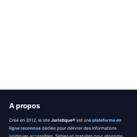
Page
Page
Page
Page
Page
←
→
A propos
Créé en 2012, le site
Juristique®
est une
plateforme en
ligne reconnue
dédiée pour délivrer des informations
juridiques accessibles, fiables et gratuites pour répondre