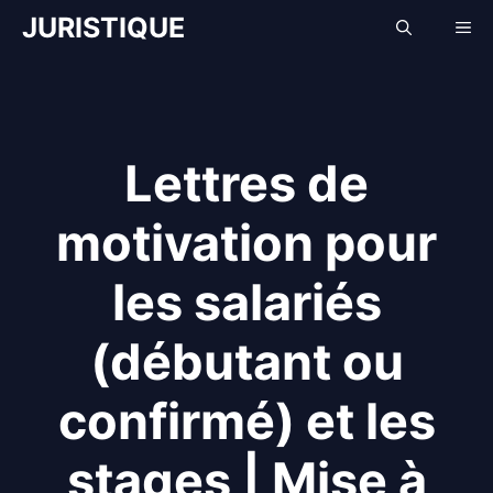
Aller
JURISTIQUE
Me
au
contenu
Lettres de
motivation pour
les salariés
(débutant ou
confirmé) et les
stages | Mise à