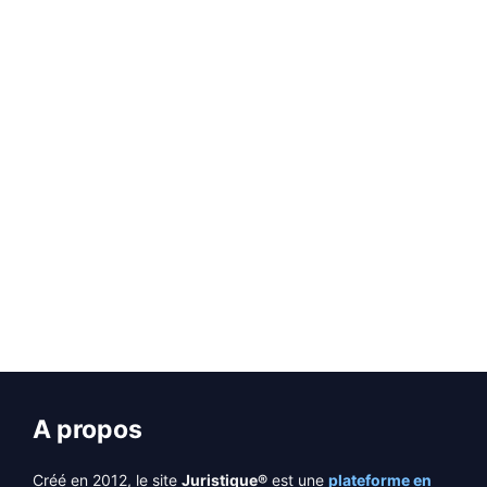
EN SAVOIR PLUS
Page
Page
Page
→
A propos
Créé en 2012, le site
Juristique®
est une
plateforme en