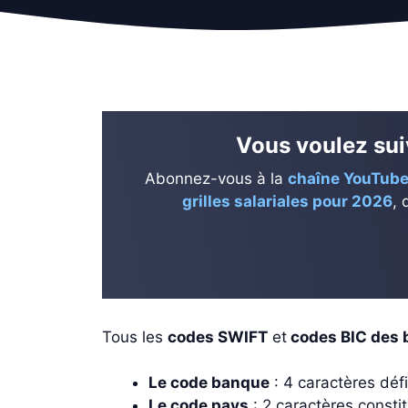
Vous voulez suiv
Abonnez-vous à la
chaîne YouTube
grilles salariales pour 2026
, 
Tous les
codes SWIFT
et
codes BIC des b
Le code banque
: 4 caractères déf
Le code pays
: 2 caractères consti