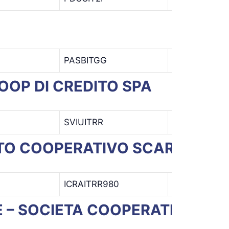
PASBITGG
PASB
I
COOP DI CREDITO SPA
SVIUITRR
SVIU
I
DITO COOPERATIVO SCARL
ICRAITRR980
ICRA
I
E – SOCIETA COOPERATIVA PER