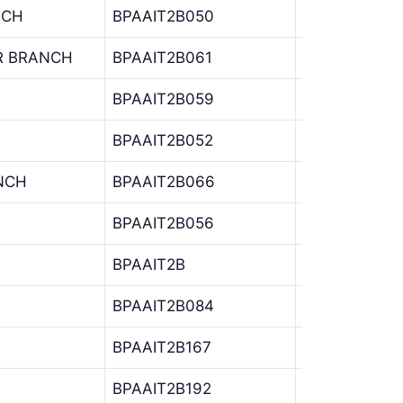
NCH
BPAAIT2B050
BPAA
I
R BRANCH
BPAAIT2B061
BPAA
I
BPAAIT2B059
BPAA
I
BPAAIT2B052
BPAA
I
NCH
BPAAIT2B066
BPAA
I
BPAAIT2B056
BPAA
I
BPAAIT2B
BPAA
I
BPAAIT2B084
BPAA
I
BPAAIT2B167
BPAA
I
BPAAIT2B192
BPAA
I