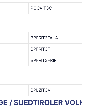
POCAIT3C
POCA
I
BPFRIT3FALA
BPFR
I
BPFRIT3F
BPFR
I
BPFRIT3FRIP
BPFR
I
BPLZIT3V
BPLZ
I
IGE / SUEDTIROLER VOLKSBANK