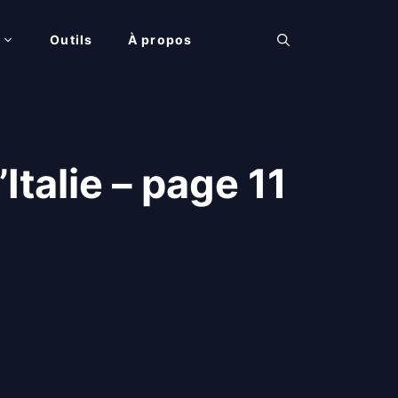
Outils
À propos
talie – page 11