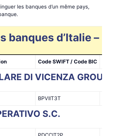
stinguer les banques d’un même pays,
 banque.
 banques d’Italie – page 1
ion
Code SWIFT / Code BIC
Code ban.
LARE DI VICENZA GROUP)
BPVIIT3T
BPVI
I
ERATIVO S.C.
PDCCIT2P
PDCC
I