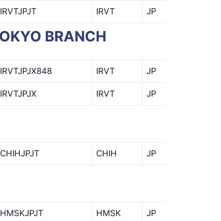
IRVTJPJT
IRVT
JP
JT
, TOKYO BRANCH
IRVTJPJX848
IRVT
JP
JX
IRVTJPJX
IRVT
JP
JX
CHIHJPJT
CHIH
JP
JT
HMSKJPJT
HMSK
JP
JT