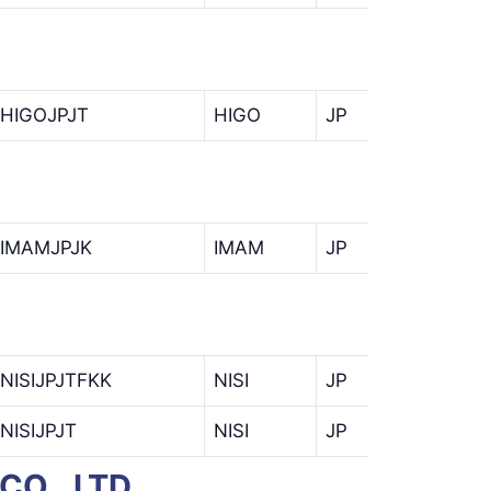
HIGOJPJT
HIGO
JP
JT
IMAMJPJK
IMAM
JP
JK
NISIJPJTFKK
NISI
JP
JT
NISIJPJT
NISI
JP
JT
CO., LTD.