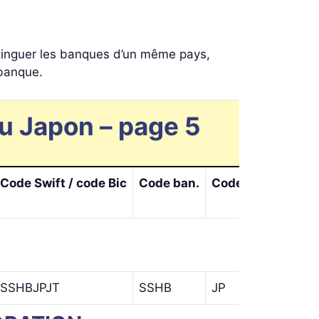
stinguer les banques d’un même pays,
 banque.
u Japon – page 5
Code Swift / code Bic
Code ban.
Code pays
Code
SSHBJPJT
SSHB
JP
JT