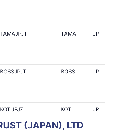
TAMAJPJT
TAMA
JP
JT
BOSSJPJT
BOSS
JP
JT
KOTIJPJZ
KOTI
JP
JZ
RUST (JAPAN), LTD