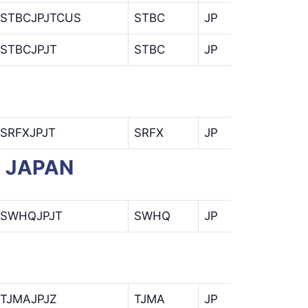
STBCJPJTCUS
STBC
JP
JT
STBCJPJT
STBC
JP
JT
SRFXJPJT
SRFX
JP
JT
E JAPAN
SWHQJPJT
SWHQ
JP
JT
TJMAJPJZ
TJMA
JP
JZ