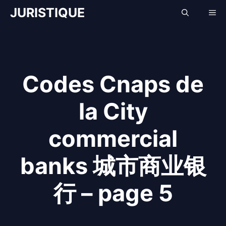
Aller
JURISTIQUE
Me
au
contenu
Codes Cnaps de
la City
commercial
banks 城市商业银
行 – page 5