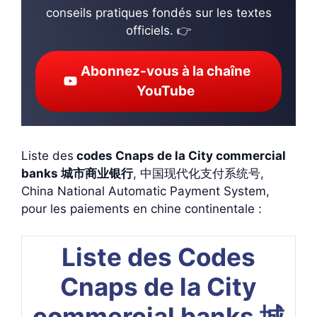
conseils pratiques fondés sur les textes
officiels. 👉
Abonnez-vous à la chaîne
YouTube
Liste des
codes Cnaps de la City commercial
banks 城市商业银行
, 中国现代化支付系统号,
China National Automatic Payment System,
pour les paiements en chine continentale :
Liste des Codes
Cnaps de la City
commercial banks 城