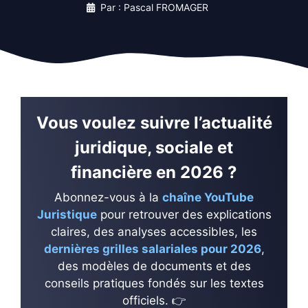
Par : Pascal FROMAGER
Vous voulez suivre l’actualité
juridique, sociale et
financière en 2026 ?
Abonnez-vous à la
chaîne YouTube
Juristique
pour retrouver des explications
claires, des analyses accessibles, les
dernières grilles salariales pour 2026
,
des modèles de documents et des
conseils pratiques fondés sur les textes
officiels. 👉