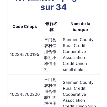
sur 34
银行名
Nom de la
Code Cnaps
称
banque
三门县
Sanmen County
农村信
Rural Credit
用合作
Cooperative
402345700195
联社小
Association
雄信用
Credit Union
社
small male
三门县
Sanmen County
农村信
Rural Credit
用合作
402345700200
Cooperative
联社泗
Association
淋信用
Credit Union Silin