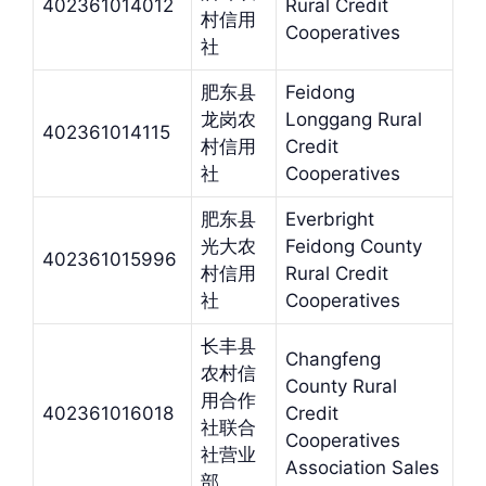
402361014012
Rural Credit
村信用
Cooperatives
社
肥东县
Feidong
龙岗农
Longgang Rural
402361014115
村信用
Credit
社
Cooperatives
肥东县
Everbright
光大农
Feidong County
402361015996
村信用
Rural Credit
社
Cooperatives
长丰县
Changfeng
农村信
County Rural
用合作
402361016018
Credit
社联合
Cooperatives
社营业
Association Sales
部