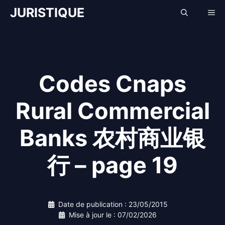
Aller
JURISTIQUE
Me
au
contenu
Codes Cnaps
Rural Commercial
Banks 农村商业银
行 – page 19
Date de publication :
23/05/2015
Mise à jour le :
07/02/2026