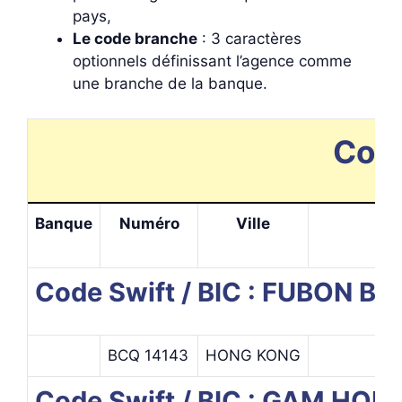
pays,
Le code branche
: 3 caractères
optionnels définissant l’agence comme
une branche de la banque.
Code
Banque
Numéro
Ville
Code Swift / BIC : FUBON 
BCQ 14143
HONG KONG
Code Swift / BIC : GAM HO