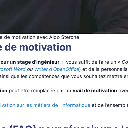
tre de motivation avec Aldo Sterone
e de motivation
pour un stage d’ingénieur
, il vous suffit de faire un «
Co
rosoft Word
ou
Writer d’OpenOffice
) et de la personnalis
on ainsi que les compétences que vous souhaitez mettre e
tion
peut être remplacée par un
mail de motivation
avec
ivation sur les métiers de l’informatique
et de l’ensemb