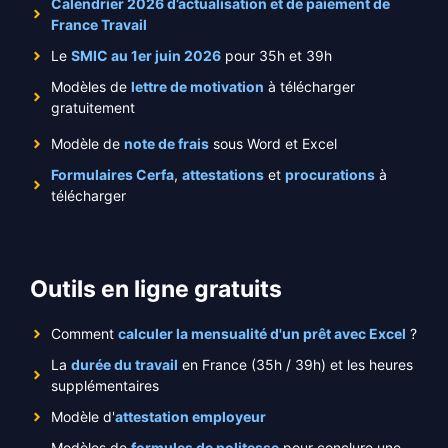
Calendrier 2026 d’actualisation et de paiement de
France Travail
Le
SMIC au 1er juin 2026
pour 35h et 39h
Modèles de
lettre de motivation
à télécharger
gratuitement
Modèle de
note de frais
sous Word et Excel
Formulaires Cerfa
,
attestations
et
procurations
à
télécharger
Outils en ligne gratuits
Comment
calculer la mensualité d'un prêt avec Excel
?
La
durée du travail
en France (35h / 39h) et les heures
supplémentaires
Modèle d'
attestation employeur
Modèles de
formules de politesse
pour conclure une