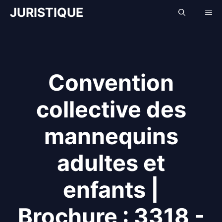
Aller
JURISTIQUE
Me
au
contenu
Convention
collective des
mannequins
adultes et
enfants |
Brochure : 3318 -