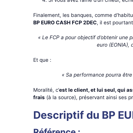
Si vous avez l’âme d’un chieur, éc
Finalement, les banques, comme d’habitude
BP EURO CASH FCP 2DEC
, il est pourtan
« Le FCP a pour objectif d’obtenir une p
euro (EONIA), d
Et que :
« Sa performance pourra être i
Moralité, c’
est le client, et lui seul, qui
frais
(à la source), préservant ainsi ses 
Descriptif du BP 
Référence :