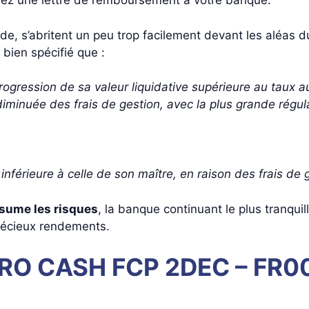
rivez une lettre de remboursement à votre banque.
, s’abritent un peu trop facilement devant les aléas d
t bien spécifié que :
rogression de sa valeur liquidative supérieure au taux a
iminuée des frais de gestion, avec la plus grande régula
nférieure à celle de son maître, en raison des frais de g
 assume les risques
, la banque continuant le plus tranqu
précieux rendements.
EURO CASH FCP 2DEC – FR