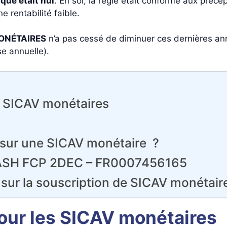
sque était nul
. En soi, la règle était conforme aux pré
 rentabilité faible.
ONÉTAIRES
n’a pas cessé de diminuer ces dernières a
se annuelle).
s SICAV monétaires
e sur une SICAV monétaire ?
CASH FCP 2DEC – FR0007456165
s sur la souscription de SICAV monétair
pour les SICAV monétaires