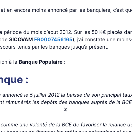
gé et en encore moins annoncé par les banquiers, c’est 
r la période du mois d’aout 2012. Sur les 50 K€ placés da
ode
SICOVAM
FR0007456165
), j’ai constaté une moin
iscours tenus par les banques jusqu’à présent.
ion à la
Banque Populaire
:
nque :
nnoncé le 5 juillet 2012 la baisse de son principal taux
t rémunérés les dépôts des banques auprès de la BCE)
%.
omme une volonté de la BCE de favoriser la relance de
 banques de financer les prêts aux entreprises et aux p