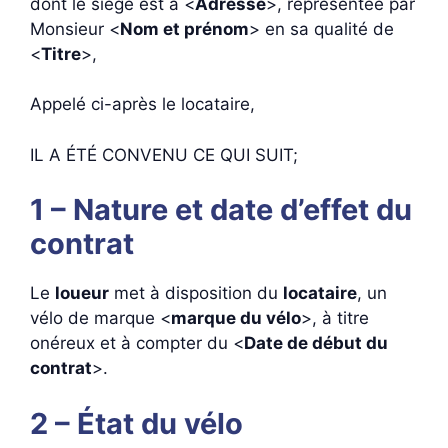
dont le siège est à <
Adresse
>, représentée par
Monsieur <
Nom et prénom
> en sa qualité de
<
Titre
>,
Appelé ci-après le locataire,
IL A ÉTÉ CONVENU CE QUI SUIT;
1 – Nature et date d’effet du
contrat
Le
loueur
met à disposition du
locataire
, un
vélo de marque <
marque du vélo
>, à titre
onéreux et à compter du <
Date de début du
contrat
>.
2 – État du vélo