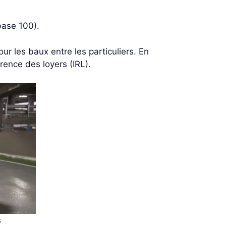
base 100).
our les baux entre les particuliers. En
érence des loyers (IRL).
6