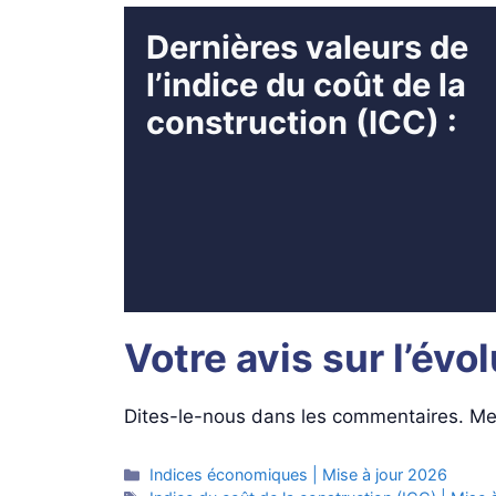
Dernières valeurs de
l’indice du coût de la
construction (ICC) :
Votre avis sur l’évo
Dites-le-nous dans les commentaires. Mer
Catégories
Indices économiques | Mise à jour 2026