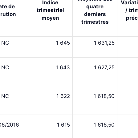
Indice
Variat
ate de
quatre
trimestriel
/ tri
rution
derniers
moyen
préc
trimestres
NC
1 645
1 631,25
NC
1 643
1 627,25
NC
1 622
1 618,50
06/2016
1 615
1 616,50