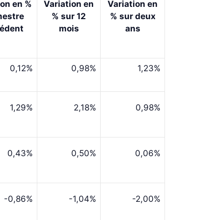
ion en %
Variation en
Variation en
mestre
% sur 12
% sur deux
édent
mois
ans
0,12%
0,98%
1,23%
1,29%
2,18%
0,98%
0,43%
0,50%
0,06%
-0,86%
-1,04%
-2,00%