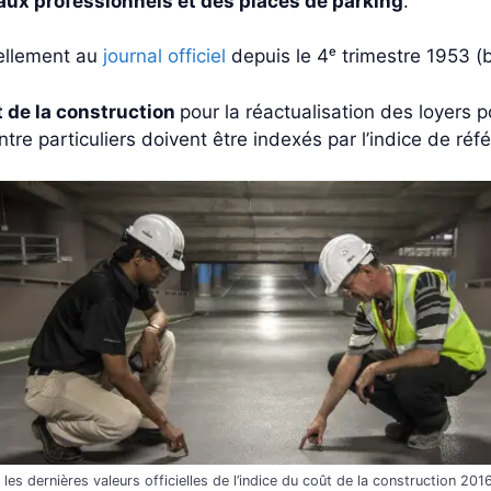
baux professionnels et des places de parking
.
riellement au
journal officiel
depuis le 4ᵉ trimestre 1953 (
t de la construction
pour la réactualisation des loyers p
entre particuliers doivent être indexés par l’indice de réf
les dernières valeurs officielles de l’indice du coût de la construction 201