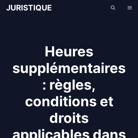
Aller
JURISTIQUE
Me
au
contenu
Heures
supplémentaires
: règles,
conditions et
droits
applicables dans