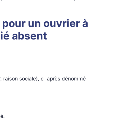
pour un ouvrier à
rié absent
r, raison sociale), ci-après dénommé
é.