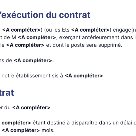
 d’exécution du contrat
e
<A compléter>
) (ou les Ets
<A compléter>
) engage(
nt de M
<A compléter>
, exerçant antérieurement dans l
 le
<A compléter>
et dont le poste sera supprimé.
ons de
<A compléter>.
e notre établissement sis à
<A compléter>
trat
er du
<A compléter>
.
 compléter>
étant destiné à disparaître dans un délai
e
<A compléter>
mois.