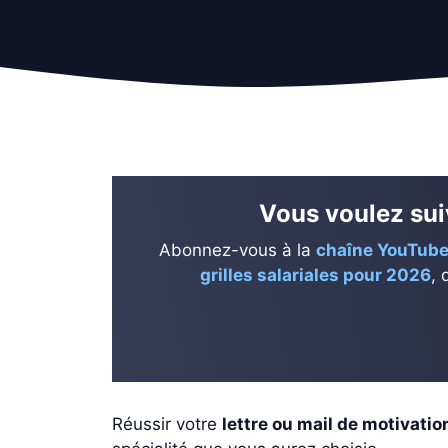
Vous voulez suiv
Abonnez-vous à la
chaîne YouTube
grilles salariales pour 2026
, 
Réussir votre
lettre ou mail de motivatio