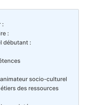
 :
re :
l débutant :
pétences
’animateur socio-culturel
métiers des ressources