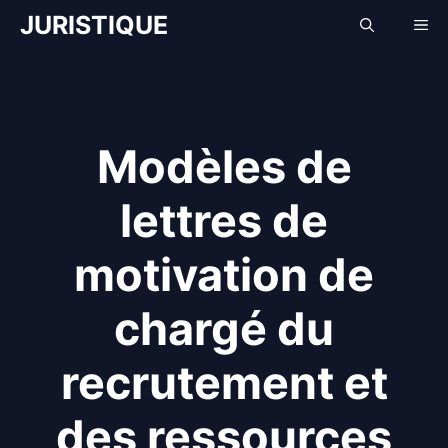
Aller
JURISTIQUE
Me
au
contenu
Modèles de
lettres de
motivation de
chargé du
recrutement et
des ressources