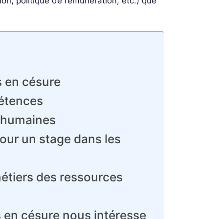
tion, politique de rémunération, etc.) que
s en césure
pétences
s humaines
pour un stage dans les
métiers des ressources
s en césure nous intéresse