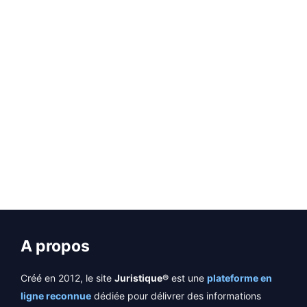
En application de l’accord du 3 juillet 2023
relatif aux salaires minimums (BOCC 2023-30
TRA du Journal Officiel), ci-dessous la nouvelle
grille des salaires et …
EN SAVOIR PLUS
A propos
Créé en 2012, le site
Juristique®
est une
plateforme en
ligne reconnue
dédiée pour délivrer des informations