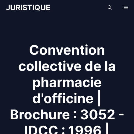
Aller
JURISTIQUE
Me
au
contenu
Convention
collective de la
pharmacie
d'officine |
Brochure : 3052 -
IDCC : 1996 |