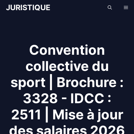
Aller
JURISTIQUE
Me
au
contenu
Convention
collective du
sport | Brochure :
3328 - IDCC :
2511 | Mise à jour
des salaires 2026