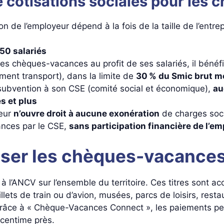
e cotisations sociales pour les
ion de l’employeur dépend à la fois de la taille de l’ent
50 salariés
les chèques-vacances au profit de ses salariés, il bénéf
ent transport), dans la limite de
30 % du Smic brut me
 subvention à son CSE (comité social et économique),
au
s et plus
yeur
n’ouvre droit à aucune exonération
de charges soci
ances par le CSE,
sans participation financière de l’e
iser les chèques-vacances
s à l’ANCV sur l’ensemble du territoire. Ces titres sont
llets de train ou d’avion, musées, parcs de loisirs, res
 grâce à « Chèque-Vacances Connect », les paiements peu
 centime près.