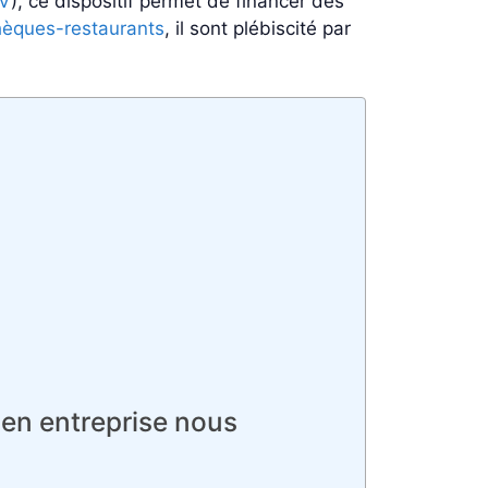
V
), ce dispositif permet de financer des
hèques-restaurants
, il sont plébiscité par
 en entreprise nous