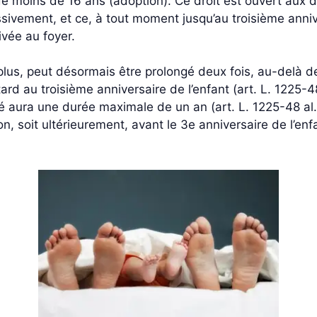
t de moins de 16 ans (adoption). Ce droit est ouvert aux
ssivement, et ce, à tout moment jusqu’au troisième anniv
ivée au foyer.
 plus, peut désormais être prolongé deux fois, au-delà d
rd au troisième anniversaire de l’enfant (art. L. 1225-48).
é aura une durée maximale de un an (art. L. 1225-48 al. 4
, soit ultérieurement, avant le 3e anniversaire de l’enf