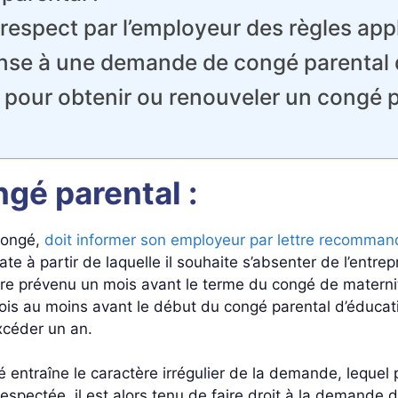
espect par l’employeur des règles appl
nse à une demande de congé parental d
s pour obtenir ou renouveler un congé 
gé parental :
 congé,
doit informer son employeur par lettre recomman
date à partir de laquelle il souhaite s’absenter de l’entre
être prévenu un mois avant le terme du congé de maternit
mois au moins avant le début du congé parental d’éducat
xcéder un an.
é entraîne le caractère irrégulier de la demande, lequel
respectée, il est alors tenu de faire droit à la demande d