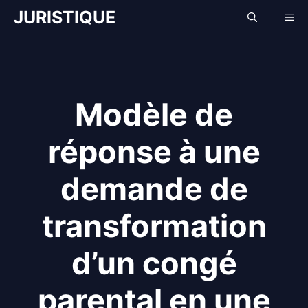
Aller
JURISTIQUE
Me
au
contenu
Modèle de
réponse à une
demande de
transformation
d’un congé
parental en une