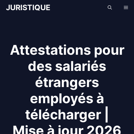
Aller
JURISTIQUE
Me
au
contenu
Attestations pour
des salariés
étrangers
employés à
télécharger |
Mise à jour 2026