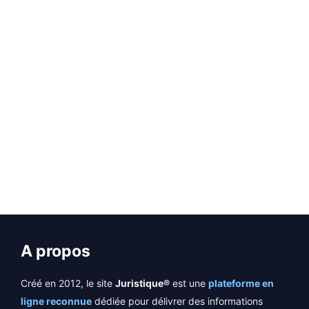
Si vous n’employez pas des salariés étrangers
dans votre entreprise, ci-dessous un modèle
d’attestation d’absence de salariés étrangers.
Pour rappel, l’article D8254-2 du Code du …
EN SAVOIR PLUS
A propos
Créé en 2012, le site
Juristique®
est une
plateforme en
ligne reconnue
dédiée pour délivrer des informations