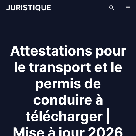
Aller
JURISTIQUE
Me
au
contenu
Attestations pour
le transport et le
permis de
conduire à
télécharger |
Mise à jour 2026