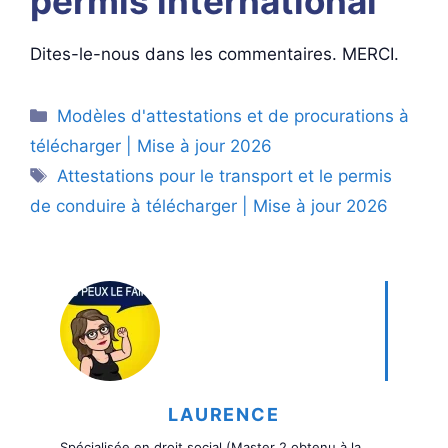
permis international
Dites-le-nous dans les commentaires. MERCI.
Catégories
Modèles d'attestations et de procurations à
télécharger | Mise à jour 2026
Étiquettes
Attestations pour le transport et le permis
de conduire à télécharger | Mise à jour 2026
LAURENCE
Spécialisée en droit social (Master 2 obtenu à la