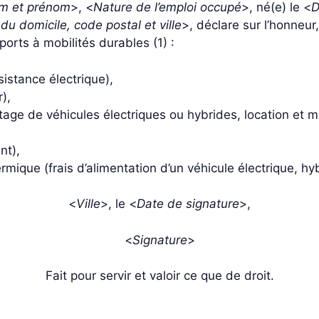
m et prénom
>, <
Nature de l’emploi occupé
>, né(e) le <
D
du domicile, code postal et ville
>, déclare sur l’honneur
orts à mobilités durables (1) :
istance électrique),
),
tage de véhicules électriques ou hybrides, location et mi
nt),
mique (frais d’alimentation d’un véhicule électrique, h
<
Ville
>, le <
Date de signature
>,
<
Signature
>
Fait pour servir et valoir ce que de droit.