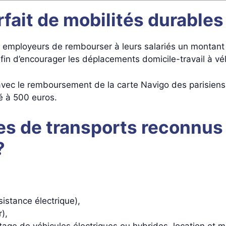
fait de mobilités durables 
employeurs de rembourser à leurs salariés un montant 
afin d’encourager les déplacements domicile-travail à vé
ec le remboursement de la carte Navigo des parisiens (
é à 500 euros.
es de transports reconnu
?
istance électrique),
),
tage de véhicules électriques ou hybrides, location et mi