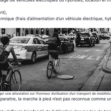
nt),
mique (frais d’alimentation d’un véhicule électrique, h
er une attestation sur l’honneur d’utilisation d’un transport de mobilité
e paraitre, la marche à pied n’est pas reconnue comme 