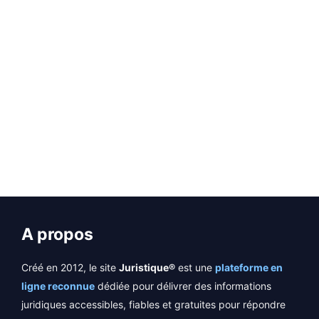
attestation sur l’honneur de résidence
commune afin de conclure un pacte civil de
solidarité (PACS). Une fois complété …
EN SAVOIR PLUS
A propos
Créé en 2012, le site
Juristique®
est une
plateforme en
ligne reconnue
dédiée pour délivrer des informations
juridiques accessibles, fiables et gratuites pour répondre