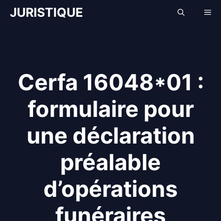
Aller
JURISTIQUE
Me
au
contenu
Cerfa 16048*01 :
formulaire pour
une déclaration
préalable
d’opérations
funéraires