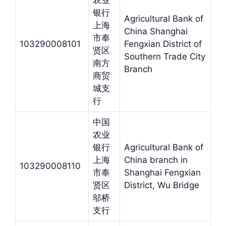
农业
银行
Agricultural Bank of
上海
China Shanghai
市奉
103290008101
Fengxian District of
贤区
Southern Trade City
南方
Branch
商贸
城支
行
中国
农业
银行
Agricultural Bank of
上海
China branch in
103290008110
市奉
Shanghai Fengxian
贤区
District, Wu Bridge
邬桥
支行