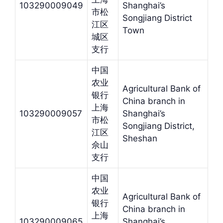
103290009049
Shanghai’s
市松
Songjiang District
江区
Town
城区
支行
中国
农业
Agricultural Bank of
银行
China branch in
上海
103290009057
Shanghai’s
市松
Songjiang District,
江区
Sheshan
佘山
支行
中国
农业
Agricultural Bank of
银行
China branch in
上海
103290009065
Shanghai’s