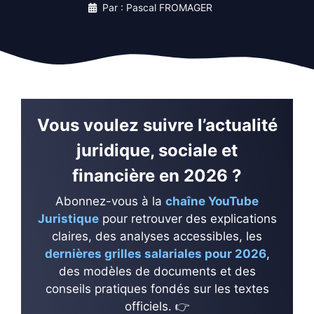
Par : Pascal FROMAGER
Vous voulez suivre l’actualité
juridique, sociale et
financière en 2026 ?
Abonnez-vous à la
chaîne YouTube
Juristique
pour retrouver des explications
claires, des analyses accessibles, les
dernières grilles salariales pour 2026
,
des modèles de documents et des
conseils pratiques fondés sur les textes
officiels. 👉