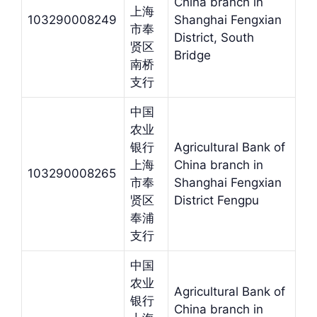
China branch in
上海
103290008249
Shanghai Fengxian
市奉
District, South
贤区
Bridge
南桥
支行
中国
农业
银行
Agricultural Bank of
上海
China branch in
103290008265
市奉
Shanghai Fengxian
贤区
District Fengpu
奉浦
支行
中国
农业
Agricultural Bank of
银行
China branch in