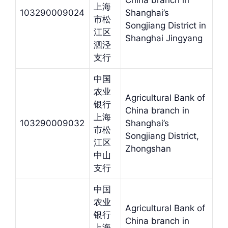
China branch in
上海
103290009024
Shanghai’s
市松
Songjiang District in
江区
Shanghai Jingyang
泗泾
支行
中国
农业
Agricultural Bank of
银行
China branch in
上海
103290009032
Shanghai’s
市松
Songjiang District,
江区
Zhongshan
中山
支行
中国
农业
Agricultural Bank of
银行
China branch in
上海