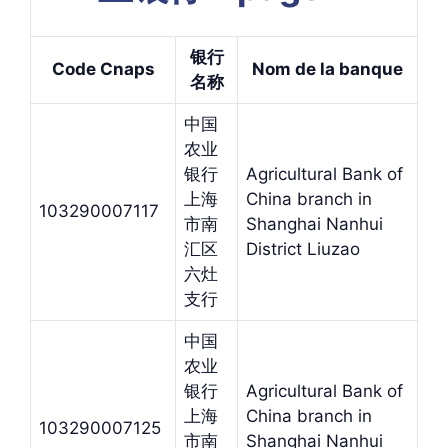
银行
Code Cnaps
Nom de la banque
名
称
中国
农业
银行
Agricultural Bank of
上海
China branch in
103290007117
市南
Shanghai Nanhui
汇区
District Liuzao
六灶
支行
中国
农业
银行
Agricultural Bank of
上海
China branch in
103290007125
市南
Shanghai Nanhui