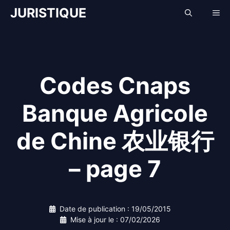
Aller
JURISTIQUE
Me
au
contenu
Codes Cnaps
Banque Agricole
de Chine 农业银行
– page 7
Date de publication :
19/05/2015
Mise à jour le :
07/02/2026