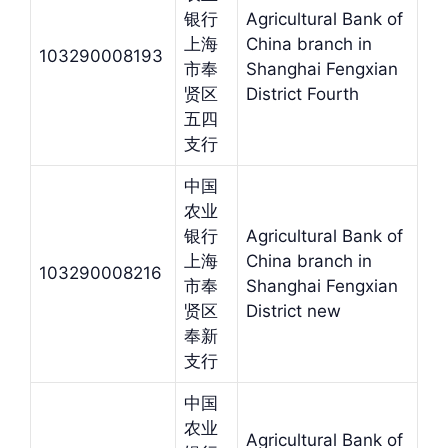
银行
Agricultural Bank of
上海
China branch in
103290008193
市奉
Shanghai Fengxian
贤区
District Fourth
五四
支行
中国
农业
银行
Agricultural Bank of
上海
China branch in
103290008216
市奉
Shanghai Fengxian
贤区
District new
奉新
支行
中国
农业
Agricultural Bank of