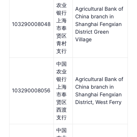
农业
Agricultural Bank of
银行
China branch in
上海
103290008048
Shanghai Fengxian
市奉
District Green
贤区
Village
青村
支行
中国
农业
银行
Agricultural Bank of
上海
China branch in
103290008056
市奉
Shanghai Fengxian
贤区
District, West Ferry
西渡
支行
中国