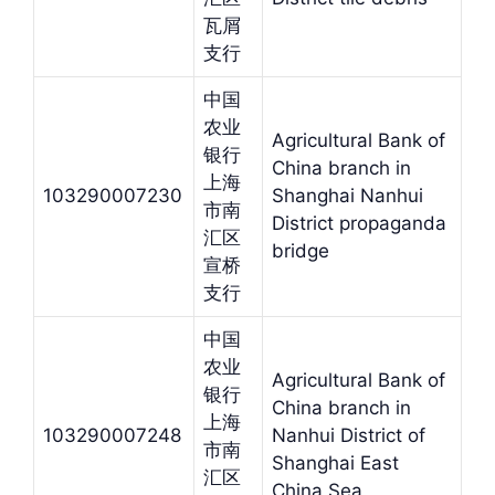
瓦屑
支行
中国
农业
Agricultural Bank of
银行
China branch in
上海
103290007230
Shanghai Nanhui
市南
District propaganda
汇区
bridge
宣桥
支行
中国
农业
Agricultural Bank of
银行
China branch in
上海
103290007248
Nanhui District of
市南
Shanghai East
汇区
China Sea