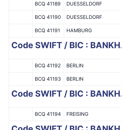
BCQ 41189
DUESSELDORF
D
BCQ 41190
DUESSELDORF
BCQ 41191
HAMBURG
H
Code SWIFT / BIC : BANKH
BCQ 41192
BERLIN
H
BCQ 41193
BERLIN
Code SWIFT / BIC : BANKH
BCQ 41194
FREISING
Code SWIFT / BIC : BANKH