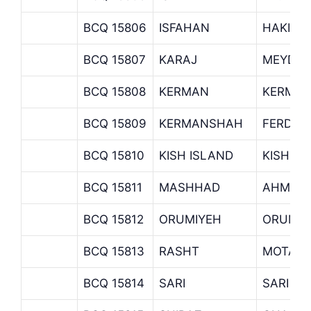
BCQ 15806
ISFAHAN
HAKIM 
BCQ 15807
KARAJ
MEYDAN
BCQ 15808
KERMAN
KERMAN
BCQ 15809
KERMANSHAH
FERDOW
BCQ 15810
KISH ISLAND
KISH B
BCQ 15811
MASHHAD
AHMAD 
BCQ 15812
ORUMIYEH
ORUMIY
BCQ 15813
RASHT
MOTAHA
BCQ 15814
SARI
SARI