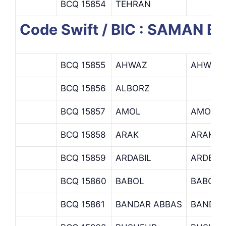
BCQ 15854
TEHRAN
Code Swift / BIC : SAMAN
BCQ 15855
AHWAZ
AHWAZ 
BCQ 15856
ALBORZ
BCQ 15857
AMOL
AMOL B
BCQ 15858
ARAK
ARAK
BCQ 15859
ARDABIL
ARDEBI
BCQ 15860
BABOL
BABOL 
BCQ 15861
BANDAR ABBAS
BANDAR