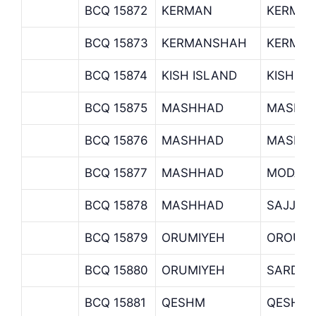
BCQ 15872
KERMAN
KERMAN
BCQ 15873
KERMANSHAH
KERMAN
BCQ 15874
KISH ISLAND
KISH B
BCQ 15875
MASHHAD
MASHH
BCQ 15876
MASHHAD
MASHHA
BCQ 15877
MASHHAD
MODARR
BCQ 15878
MASHHAD
SAJJAD
BCQ 15879
ORUMIYEH
OROUMI
BCQ 15880
ORUMIYEH
SARDAR
BCQ 15881
QESHM
QESHM