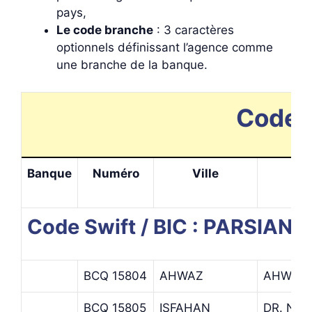
pays,
Le code branche
: 3 caractères
optionnels définissant l’agence comme
une branche de la banque.
Codes 
Banque
Numéro
Ville
C
Code Swift / BIC : PARSIAN
BCQ 15804
AHWAZ
AHWAZ
BCQ 15805
ISFAHAN
DR. NO