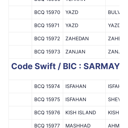
BCQ 15970
YAZD
BULVAR
BCQ 15971
YAZD
YAZD B
BCQ 15972
ZAHEDAN
ZAHED
BCQ 15973
ZANJAN
ZANJAN
Code Swift / BIC : SARMAYE 
BCQ 15974
ISFAHAN
ISFAHA
BCQ 15975
ISFAHAN
SHEYKH
BCQ 15976
KISH ISLAND
KISH
BCQ 15977
MASHHAD
AHMAD