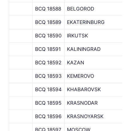
BCQ 18588
BELGOROD
B
BCQ 18589
EKATERINBURG
E
BCQ 18590
IRKUTSK
I
BCQ 18591
KALININGRAD
K
BCQ 18592
KAZAN
K
BCQ 18593
KEMEROVO
K
BCQ 18594
KHABAROVSK
K
BCQ 18595
KRASNODAR
K
BCQ 18596
KRASNOYARSK
K
BCQ 18597
MOSCOW