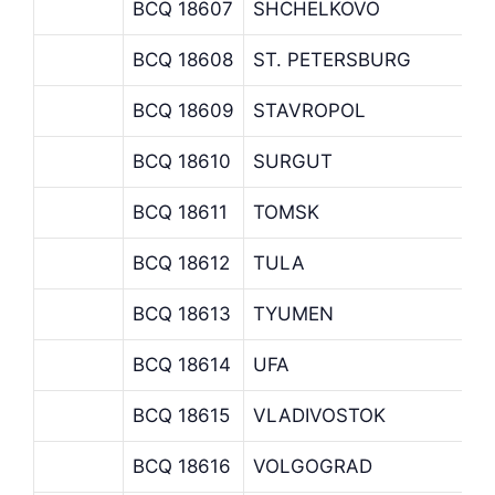
BCQ 18607
SHCHELKOVO
S
BCQ 18608
ST. PETERSBURG
S
BCQ 18609
STAVROPOL
S
BCQ 18610
SURGUT
S
BCQ 18611
TOMSK
T
BCQ 18612
TULA
T
BCQ 18613
TYUMEN
T
BCQ 18614
UFA
U
BCQ 18615
VLADIVOSTOK
V
BCQ 18616
VOLGOGRAD
V