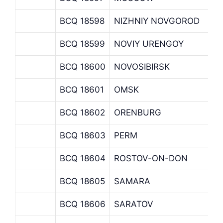
BCQ 18598
NIZHNIY NOVGOROD
N
BCQ 18599
NOVIY URENGOY
N
BCQ 18600
NOVOSIBIRSK
N
BCQ 18601
OMSK
O
BCQ 18602
ORENBURG
O
BCQ 18603
PERM
P
BCQ 18604
ROSTOV-ON-DON
R
BCQ 18605
SAMARA
S
BCQ 18606
SARATOV
S