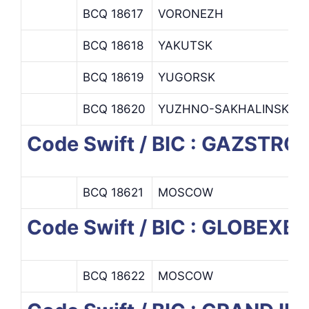
BCQ 18617
VORONEZH
V
BCQ 18618
YAKUTSK
Y
BCQ 18619
YUGORSK
Y
BCQ 18620
YUZHNO-SAKHALINSK
Y
Code Swift / BIC : GAZS
BCQ 18621
MOSCOW
Code Swift / BIC : GLOBEXB
BCQ 18622
MOSCOW