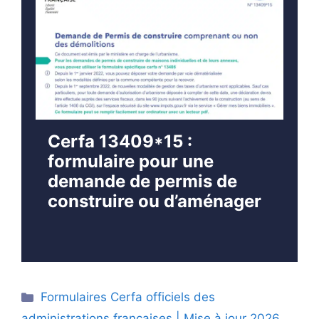
Cerfa 13409*15 :
formulaire pour une
demande de permis de
construire ou d’aménager
Catégories
Formulaires Cerfa officiels des
administrations françaises | Mise à jour 2026